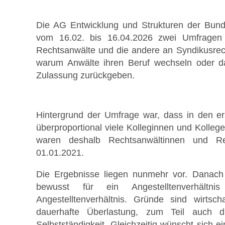
Die AG Entwicklung und Strukturen der Bun
vom 16.02. bis 16.04.2026 zwei Umfragen 
Rechtsanwälte und die andere an Syndikusrecht
Stellenmarkt
warum Anwälte ihren Beruf wechseln oder d
Zulassung zurückgeben.
Hintergrund der Umfrage war, dass in den ers
überproportional viele Kolleginnen und Kolleg
Formulare zum Download
waren deshalb Rechtsanwältinnen und Re
01.01.2021.
Die Ergebnisse liegen nunmehr vor. Danach 
bewusst für ein Angestelltenverhäl
Angestelltenverhältnis. Gründe sind wirtsch
dauerhafte Überlastung, zum Teil auch 
Selbstständigkeit. Gleichzeitig wünscht sich e