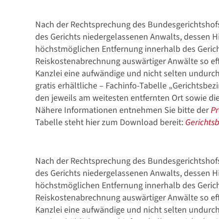
Nach der Rechtsprechung des Bundesgerichtshofs 
des Gerichts niedergelassenen Anwalts, dessen H
höchstmöglichen Entfernung innerhalb des Gerich
Stellenmarkt
Reiskostenabrechnung auswärtiger Anwälte so eff
Kanzlei eine aufwändige und nicht selten undurchf
gratis erhältliche – Fachinfo-Tabelle „Gerichtsbe
den jeweils am weitesten entfernten Ort sowie die
Nähere Informationen entnehmen Sie bitte der
Pr
Tabelle steht hier zum Download bereit:
Gerichts
Formulare zum Download
Nach der Rechtsprechung des Bundesgerichtshofs 
des Gerichts niedergelassenen Anwalts, dessen H
höchstmöglichen Entfernung innerhalb des Gerich
Reiskostenabrechnung auswärtiger Anwälte so eff
Kanzlei eine aufwändige und nicht selten undurchf