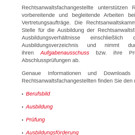
Rechtsanwaltsfachangestellte unterstützen
vorbereitende und begleitende Arbeiten be
Vertretungsaufträge. Die Rechtsanwaltska
Stelle für die Ausbildung der Rechtsanwalts
Stellenmarkt
Ausbildungsverhältnisse einschließl
Ausbildungsverzeichnis und nimmt 
ihren
Aufgabenausschuss
bzw. ihre Prüf
Abschlussprüfungen ab.
Genaue Informationen und Downloads
Rechtsanwaltsfachangestellten finden Sie den
Formulare zum Download
Berufsbild
Ausbildung
Prüfung
Ausbildungsförderung